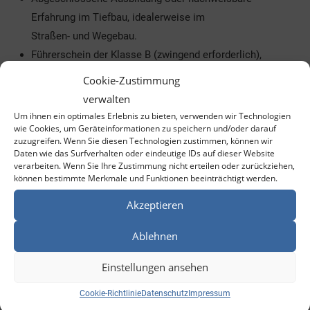
Erfahrung im Tiefbau, idealerweise im
Straßen- und Wegebau.
Führerschein der Klasse B (zwingend erforderlich),
wünschenswert bis Klasse C oder CE
Cookie-Zustimmung
(bis 12,5 Tonnen).
verwalten
Erfahrung im Umgang mit Baumaschinen und -geräten.
Um ihnen ein optimales Erlebnis zu bieten, verwenden wir Technologien
wie Cookies, um Geräteinformationen zu speichern und/oder darauf
Teamorientierte, zuverlässige Arbeitsweise sowie
zuzugreifen. Wenn Sie diesen Technologien zustimmen, können wir
handwerkliches Geschick.
Daten wie das Surfverhalten oder eindeutige IDs auf dieser Website
verarbeiten. Wenn Sie Ihre Zustimmung nicht erteilen oder zurückziehen,
Bewerbungsprozess
können bestimmte Merkmale und Funktionen beeinträchtigt werden.
Akzeptieren
Wir legen Wert auf den persönlichen Kontakt. Senden Sie
uns
Ablehnen
Ihre
Bewerbung
mit Lebenslauf an
h.gutzeit@stadtwerke-
leuna.de
Einstellungen ansehen
oder melden Sie sich telefonisch unter
03461 3057 20
Cookie-Richtlinie
Datenschutz
Impressum
oder mobil unter
0172