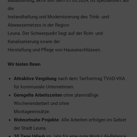
Bauabteilung, aktiv seit dem 01.03.2024, ist spezialisiert auf
die
Instandhaltung und Modernisierung des Trink- und
Abwassernetzes in der Region
Leuna. Der Schwerpunkt liegt auf der Rohr- und
Kanalsanierung sowie der
Herstellung und Pflege von Hausanschlüssen.
Wir bieten Ihnen
Attraktive Vergütung
nach dem Tarifvertrag TVöD-VKA
für kommunale Unternehmen.
Geregelte Arbeitszeiten
ohne planmäßige
Wochenendarbeit und ohne
Montageeinsätze.
Wohnortnahe Projekte
: Alle Arbeiten erfolgen im Gebiet
der Stadt Leuna.
30 Tage Urlaub
im Jahr für eine gute Work-Life-Balance.