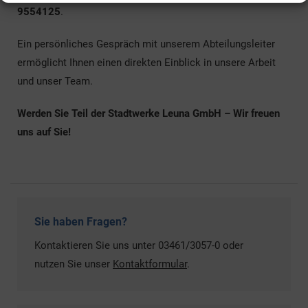
9554125
.
Ein persönliches Gespräch mit unserem Abteilungsleiter
ermöglicht Ihnen einen direkten Einblick in unsere Arbeit
und unser Team.
Werden Sie Teil der Stadtwerke Leuna GmbH – Wir freuen
uns auf Sie!
Sie haben Fragen?
Kontaktieren Sie uns unter 03461/3057-0 oder
nutzen Sie unser
Kontaktformular
.